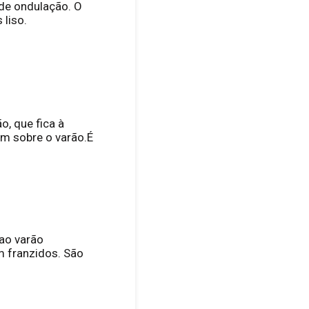
 de ondulação. O
 liso.
o, que fica à
em sobre o varão.É
 ao varão
 franzidos. São