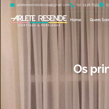
arleteresendedecora@gmail.com
(11) 3438-8555
(
Home
Quem So
Os pri