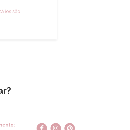
ários são
ar?
mento: