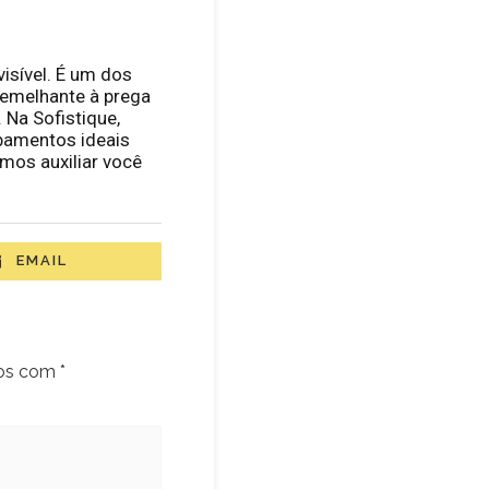
isível. É um dos
emelhante à prega
Na Sofistique,
abamentos ideais
emos auxiliar você
EMAIL
dos com
*