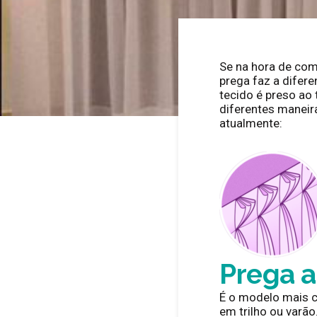
Se na hora de comp
prega faz a difer
tecido é preso ao
diferentes maneir
atualmente:
genialle
abril 15, 2021
Prega 
É o modelo mais c
em trilho ou varã