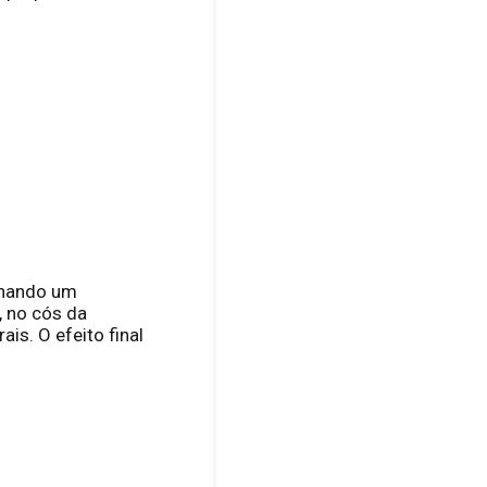
ionando um
, no cós da
is. O efeito final