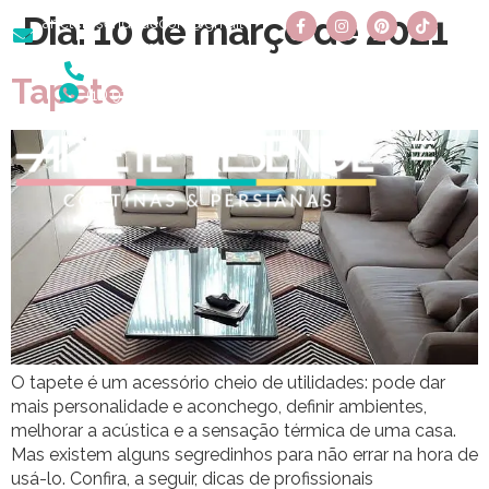
Dia:
10 de março de 2021
arleteresendedecora@gmail
.com
(11) 3438-8555
Tapete
(11) 97969-5884
O tapete é um acessório cheio de utilidades: pode dar
mais personalidade e aconchego, definir ambientes,
melhorar a acústica e a sensação térmica de uma casa.
Mas existem alguns segredinhos para não errar na hora de
usá-lo. Confira, a seguir, dicas de profissionais